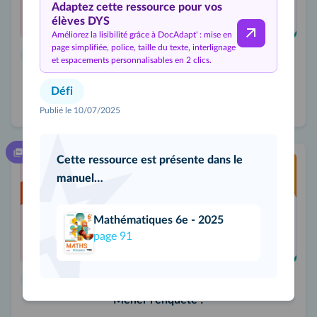
Adaptez cette ressource pour vos
élèves DYS
Améliorez la lisibilité grâce à DocAdapt' : mise en
page simplifiée, police, taille du texte, interlignage
Défi
et espacements personnalisables en 2 clics.
La forêt de Droitegradua
Défi
Publié le 10/07/2025
PDF
Cette ressource est présente dans le
manuel…
Mathématiques 6e - 2025
page
91
Défi
Mener l'enquête !