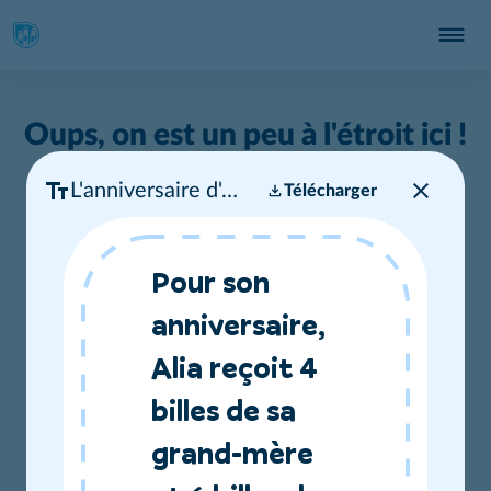
Oups, on est un peu à l'étroit ici !
L'anniversaire d'Alia
Télécharger
Pour une expérience optimale, nous vous
recommandons d'utiliser un ordinateur de
Pour son
bureau.
anniversaire,
Alia reçoit 4
billes de sa
grand-mère