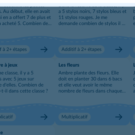
ollectionne les petites
Dans la réserve de la classe, il y
. Au début, elle en avait
a 5 stylos noirs, 7 stylos bleus et
i en a offert 7 de plus et
11 stylos rouges. Je me
 a acheté 5. Combien de
demande combien de stylos il y
e
voitures a-t-elle
a en tout dans la réserve.
is ?
f à 2+ étapes
Additif à 2+ étapes
re à jeux
Les fleurs
 classe, il y a 5
Ambre plante des fleurs. Elle
s avec 5 jeux sur
doit en planter 30 dans 6 bacs
d
 d'elles. Combien de
et elle veut avoir le même
-t-il dans cette classe ?
nombre de fleurs dans chaque
bac. Combien de fleurs plante-
t-elle par bac ?
licatif
Multiplicatif
me