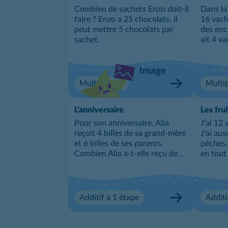
Combien de sachets Enzo doit-il
Dans la
faire ? Enzo a 25 chocolats, il
16 vach
peut mettre 5 chocolats par
des encl
sachet.
ait 4 v
Combien
elle con
Image
Multiplicatif
Multip
L'anniversaire
Les frui
Pour son anniversaire, Alia
J'ai 12
reçoit 4 billes de sa grand-mère
J'ai aus
et 6 billes de ses parents.
pêches.
Combien Alia a-t-elle reçu de
en tout
billes en tout pour son
anniversaire ?
Additif à 1 étape
Additi