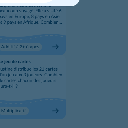
La grand-mère de Jessim a
beaucoup voyagé. Elle a visité 6
pays en Europe, 8 pays en Asie
t 9 pays en Afrique. Combien
de pays la grand-mère de Jessim
a-t-elle visités ?
Additif à 2+ étapes
Le jeu de cartes
Justine distribue les 21 cartes
'un jeu aux 3 joueurs. Combien
de cartes chacun des joueurs
aura-t-il ?
Multiplicatif