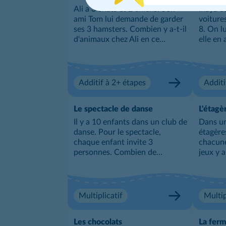
Ali a 3 chats et 2 chiens. Son
Inaya c
ami Tom lui demande de garder
voitures
ses 3 hamsters. Combien y a-t-il
8. On lu
d'animaux chez Ali en ce
elle en
moment ?
petites 
désorma
Additif à 2+ étapes
Additi
Le spectacle de danse
L'étagè
Il y a 10 enfants dans un club de
Dans une
danse. Pour le spectacle,
étagère
chaque enfant invite 3
chacune
personnes. Combien de
jeux y a
personnes sont invitées au
spectacle ?
Multiplicatif
Multip
Les chocolats
La fer