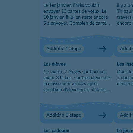
Le 1er janvier, Farès voulait
Il y a 
envoyer 13 cartes de vœux. Le
Thibault
10 janvier, il lui en reste encore
travers 
5 à envoyer. Combien de cartes
encore 
de vœux a-t-il déjà envoyées ?
Combien
possédai
Additif à 1 étape
Additi
Les élèves
Les ins
Ce matin, 7 élèves sont arrivés
Dans le 
avant 8 h. Les 7 autres élèves de
5 cocci
la classe sont arrivés après.
d'insec
Combien d'élèves y a-t-il dans la
classe ?
Additif à 1 étape
Additi
Les cadeaux
Le jeu d