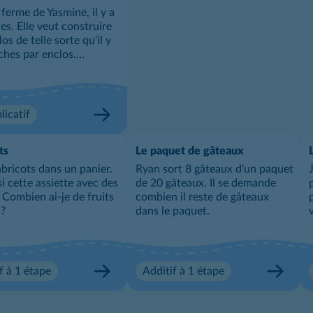
 ferme de Yasmine, il y a
es. Elle veut construire
os de telle sorte qu'il y
aches par enclos.
 d'enclos Yasmine doit-
struire ?
licatif
ts
Le paquet de gâteaux
 abricots dans un panier.
Ryan sort 8 gâteaux d'un paquet
si cette assiette avec des
de 20 gâteaux. Il se demande
 Combien ai-je de fruits
combien il reste de gâteaux
 ?
dans le paquet.
f à 1 étape
Additif à 1 étape