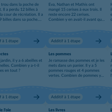
un trou dans la poche de
Eva, Nathan et Mathis ont
. Il a perdu 12 billes à
mangé 15 cerises à eux trois. Il
la cour de récréation. Il a
reste encore 22 cerises.
9 billes dans sa poche.
Combien y en avait-il avant que
 de billes Thibault
les trois amis n'en mangent ?
t-il en tout ?
f à 1 étape
Additif à 1 étape
ectes
Les pommes
jardin, il y a 6 abeilles et
Je ramasse des pommes et je les
nelles. Combien y a-t-il
mets dans un panier. Il y a 5
tes en tout ?
pommes rouges et 4 pommes
vertes. Combien de pommes y
a-t-il dans mon panier ?
f à 1 étape
Additif à 1 étape
e l'oie
Les livres