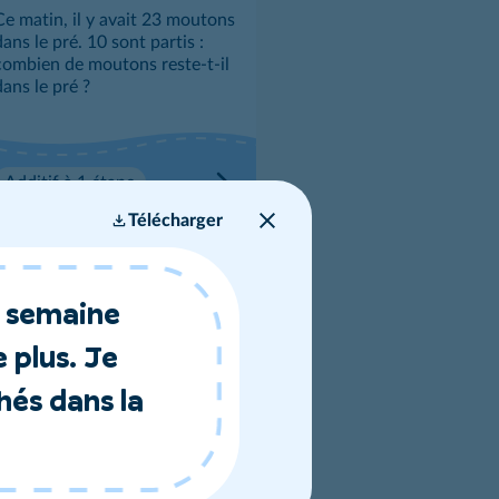
Ce matin, il y avait 23 moutons
ans le pré. 10 sont partis :
combien de moutons reste-t-il
dans le pré ?
Additif à 1 étape
Télécharger
La tirelire
Entre sa tirelire et son porte-
monnaie, Malo a 22 €. Dans sa
a semaine
tirelire, il a 10 €. Quelle somme
a-t-il dans son porte-monnaie ?
 plus. Je
és dans la
Additif à 1 étape
Les voyages