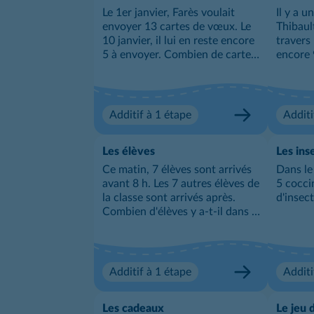
Le 1er janvier, Farès voulait
Il y a 
envoyer 13 cartes de vœux. Le
Thibault
10 janvier, il lui en reste encore
travers 
5 à envoyer. Combien de cartes
encore 
de vœux a-t-il déjà envoyées ?
Combien
possédai
Additif à 1 étape
Additi
Les élèves
Les ins
Ce matin, 7 élèves sont arrivés
Dans le 
avant 8 h. Les 7 autres élèves de
5 cocci
la classe sont arrivés après.
d'insec
Combien d'élèves y a-t-il dans la
classe ?
Additif à 1 étape
Additi
Les cadeaux
Le jeu d