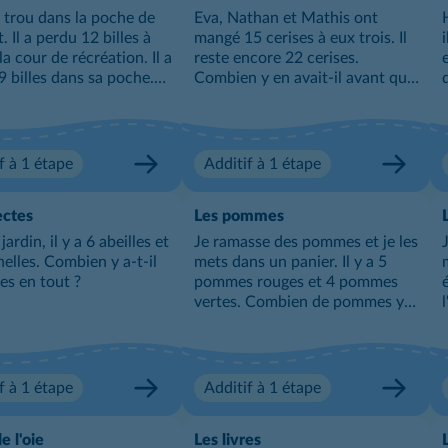
un trou dans la poche de
Eva, Nathan et Mathis ont
. Il a perdu 12 billes à
mangé 15 cerises à eux trois. Il
la cour de récréation. Il a
reste encore 22 cerises.
9 billes dans sa poche.
Combien y en avait-il avant que
 de billes Thibault
les trois amis n'en mangent ?
t-il en tout ?
f à 1 étape
Additif à 1 étape
ectes
Les pommes
jardin, il y a 6 abeilles et
Je ramasse des pommes et je les
nelles. Combien y a-t-il
mets dans un panier. Il y a 5
tes en tout ?
pommes rouges et 4 pommes
vertes. Combien de pommes y
a-t-il dans mon panier ?
f à 1 étape
Additif à 1 étape
e l'oie
Les livres