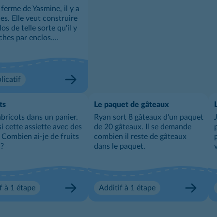
 ferme de Yasmine, il y a
es. Elle veut construire
os de telle sorte qu'il y
aches par enclos.
 d'enclos Yasmine doit-
struire ?
licatif
ts
Le paquet de gâteaux
 abricots dans un panier.
Ryan sort 8 gâteaux d'un paquet
si cette assiette avec des
de 20 gâteaux. Il se demande
 Combien ai-je de fruits
combien il reste de gâteaux
 ?
dans le paquet.
f à 1 étape
Additif à 1 étape