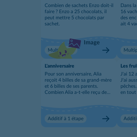
Combien de sachets Enzo doit-il
Dans la
faire ? Enzo a 25 chocolats, il
16 vach
peut mettre 5 chocolats par
des encl
sachet.
ait 4 v
Combien
elle con
Image
Multiplicatif
Multip
L'anniversaire
Les frui
Pour son anniversaire, Alia
J'ai 12
reçoit 4 billes de sa grand-mère
J'ai aus
et 6 billes de ses parents.
pêches.
Combien Alia a-t-elle reçu de
en tout
billes en tout pour son
anniversaire ?
Additif à 1 étape
Additi