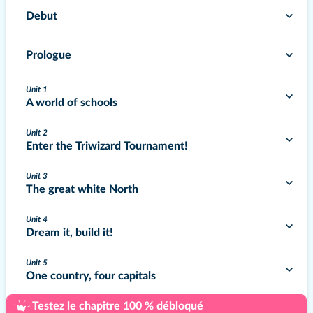
Debut
Prologue
Unit 1
A world of schools
Unit 2
Enter the Triwizard Tournament!
Unit 3
The great white North
Unit 4
Dream it, build it!
Unit 5
One country, four capitals
Testez le chapitre 100 % débloqué