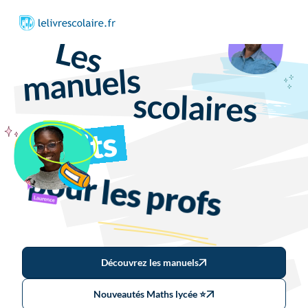
Les
manuels
scolaires
faits
pour
les profs
Découvrez les manuels
Nouveautés Maths lycée ⭐