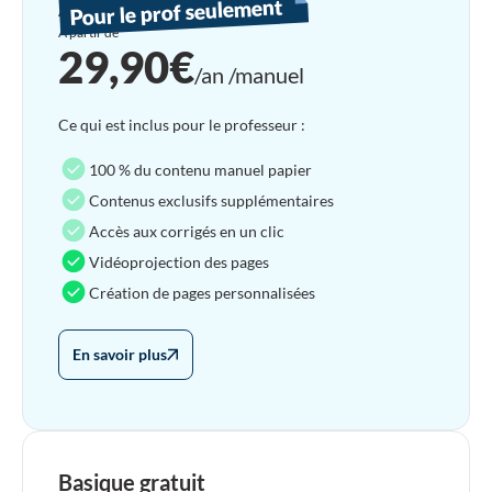
Pour le prof seulement
Abonnement prof'
À partir de
29,90€
/an /manuel
Ce qui est inclus pour le professeur :
100 % du contenu manuel papier
Contenus exclusifs supplémentaires
Accès aux corrigés en un clic
Vidéoprojection des pages
Création de pages personnalisées
En savoir plus
Basique gratuit