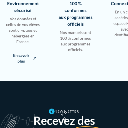
Environnement
100 %
Connexio
sécurisé
conformes
En un c
aux programmes
accédez
Vos données et
officiels
espace 
celles de vos élèves
avec
sont cryptées et
Nos manuels sont
identifi
hébergées en
100 % conformes
France.
aux programmes
officiels.
En savoir
plus
NEWSLETTER
Recevez des