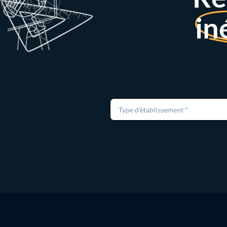
in
Type d'établissement *