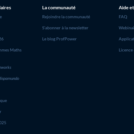
laires
La communauté
Aide et
e
Rejoindre la communauté
FAQ
S’abonner à la newsletter
Webinai
26
Le blog ProfPower
Applica
mmes Maths
Licence 
eworks
ispamundo
ique
r
2025