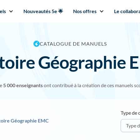
els
Nouveautés 5e 🌟
Nos offres
Le collabora
CATALOGUE DE MANUELS
toire Géographie
de
5 000 enseignants
ont contribué à la création de ces manuels sco
Type de 
toire Géographie EMC
Type d