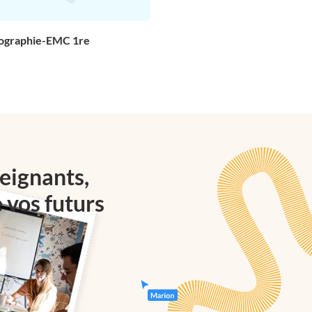
éographie-EMC 1re
eignants,
e vos futurs