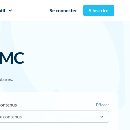
tif
Se connecter
S'inscrire
 EMC
laires.
contenus
Effacer
e contenus