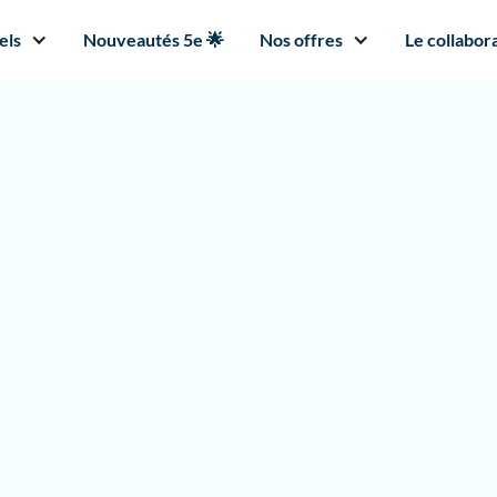
els
Nouveautés 5e 🌟
Nos offres
Le collabora