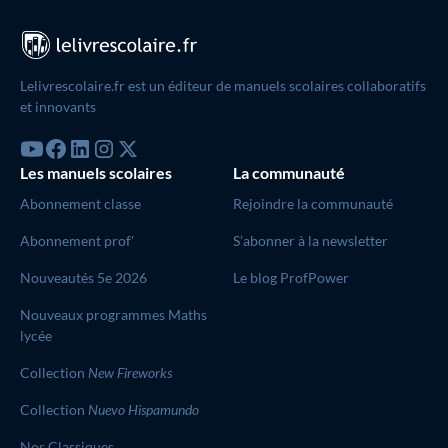
directement sur le site de Decitre. Pour le numérique, vous
pouvez choisir l’Abonnement Prof’ que vous pouvez
commander directement
sur notre boutique en ligne
.
Lelivrescolaire.fr est un éditeur de manuels scolaires collaboratifs
et innovants
Les manuels scolaires
La communauté
Abonnement classe
Rejoindre la communauté
Abonnement prof'
S’abonner à la newsletter
Nouveautés 5e 2026
Le blog ProfPower
Nouveaux programmes Maths
lycée
Collection
New Fireworks
Collection
Nuevo Hispamundo
Nos Classiques