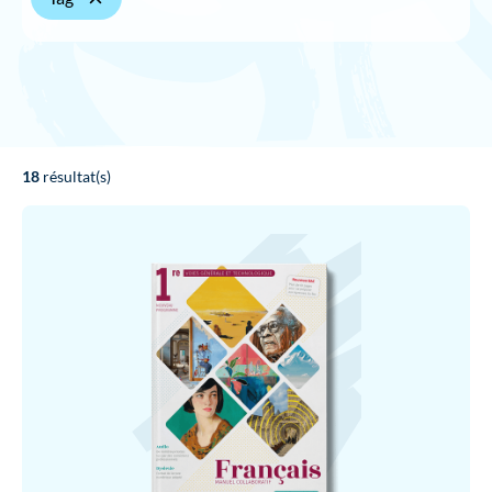
18
résultat(s)