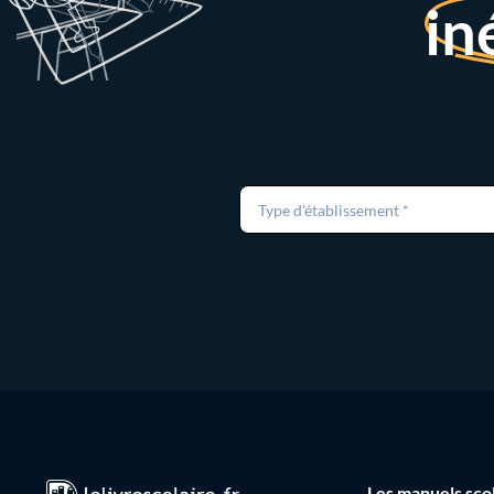
in
Type d'établissement *
Les manuels sco