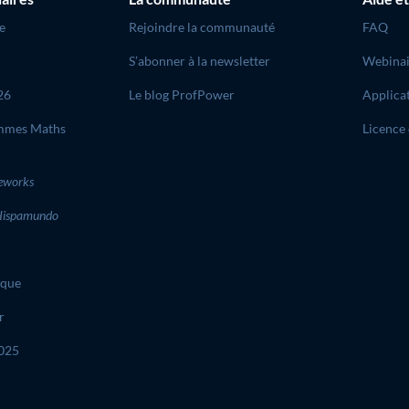
e
Rejoindre la communauté
FAQ
S’abonner à la newsletter
Webinai
26
Le blog ProfPower
Applica
mmes Maths
Licence 
eworks
ispamundo
ique
r
2025