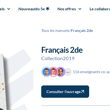
els
Nouveautés 5e 🌟
Nos offres
Le collabora
Tous les manuels
/
Français 2de
Français 2de
Collection
2019
116 enseignants co-a
Consulter l'ouvrage