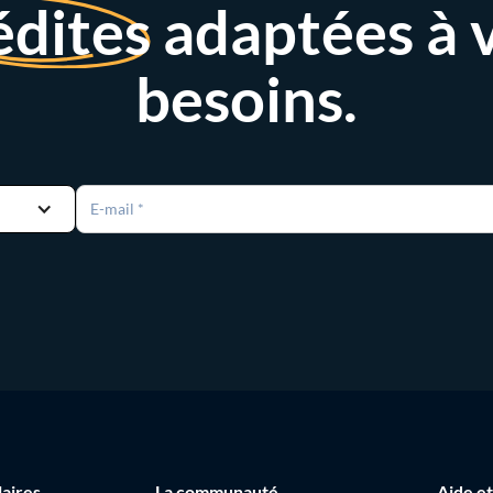
édites
adaptées à 
besoins.
laires
La communauté
Aide et