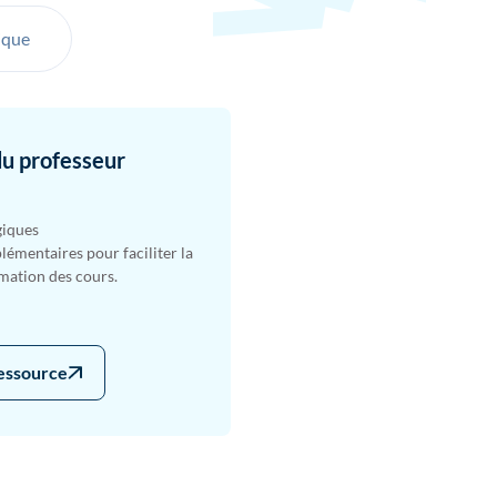
ique
du professeur
giques
émentaires pour faciliter la
imation des cours.
ressource