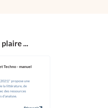
laire ...
et Techno - manuel
 (2021)" propose une
 la littérature, de
avec des ressources
s d’analyse.
Découvrir