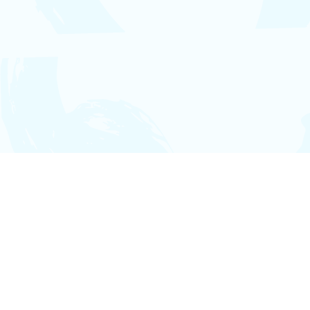
Lelivrescolaire.fr est un éditeur de manuels scolaires collaboratifs
et innovants
Les manuels scolaires
La communauté
Abonnement classe
Rejoindre la communauté