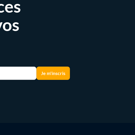
ces
vos