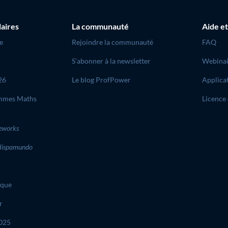
laires
La communauté
Aide et
e
Rejoindre la communauté
FAQ
S’abonner à la newsletter
Webinai
26
Le blog ProfPower
Applica
mmes Maths
Licence 
eworks
ispamundo
ique
r
2025