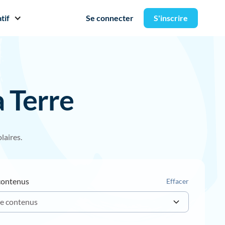
tif
Se connecter
S'inscrire
a Terre
laires.
contenus
Effacer
e contenus