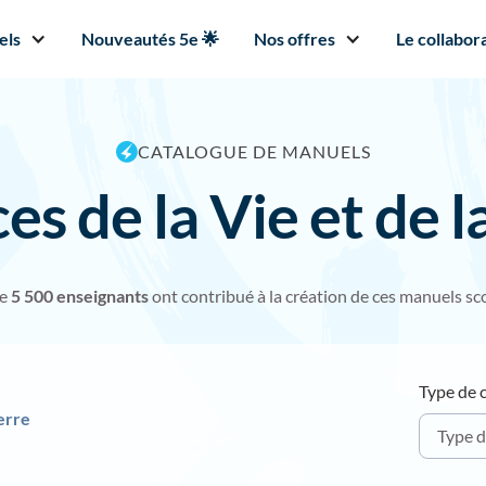
els
Nouveautés 5e 🌟
Nos offres
Le collabora
CATALOGUE DE MANUELS
es de la Vie et de l
de
5 500 enseignants
ont contribué à la création de ces manuels sco
Type de 
Terre
Type d