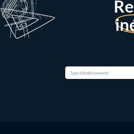
Re
in
Type d'établissement *