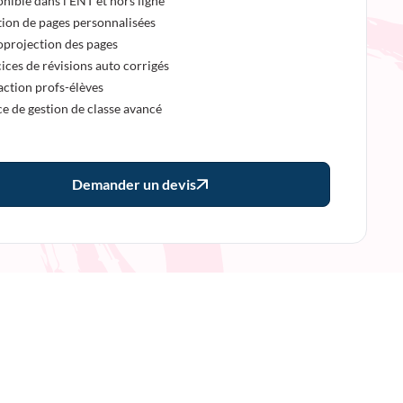
nible dans l’ENT et hors ligne
ion de pages personnalisées
oprojection des pages
ices de révisions auto corrigés
action profs-élèves
e de gestion de classe avancé
Demander un devis