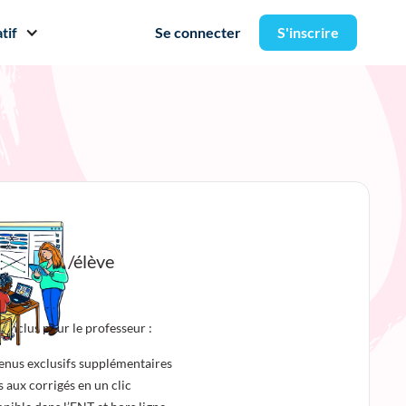
tif
Se connecter
S'inscrire
00€
/an /élève
t inclus pour le professeur :
enus exclusifs supplémentaires
 aux corrigés en un clic