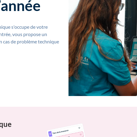
l’année
ique s'occupe de votre
rentrée, vous propose un
n cas de problème technique
ique