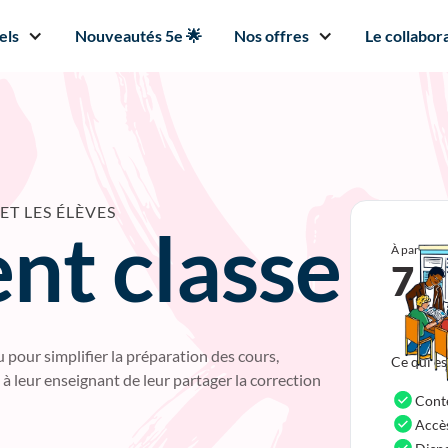
els
Nouveautés 5e 🌟
Nos offres
Le collabora
T LES ÉLÈVES
t classe
À partir de
7,
 pour simplifier la préparation des cours,
Ce qui es
 à leur enseignant de leur partager la correction
Cont
Accès