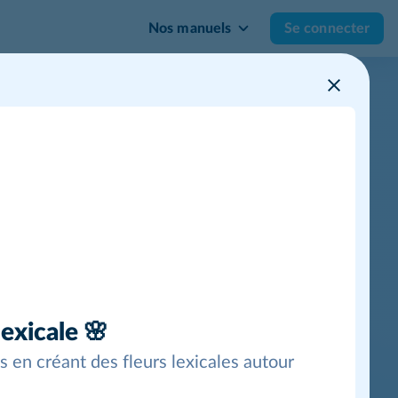
Nos manuels
Se connecter
Mes outils
 la langue
Ressources
Évaluations fin de
période
lexicale 🌸
s en créant des fleurs lexicales autour