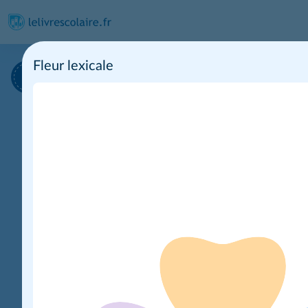
Fleur lexicale
Période 1
Période 2
Unité 1