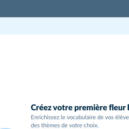
CM1 Français 2026
Période 3
Période 4
Période 5
Étude de
Unité 2
Créez votre première fleur 
Enrichissez le vocabulaire de vos élève
des thèmes de votre choix.