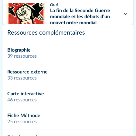
Ch. 4
La fin de la Seconde Guerre
mondiale et les débuts d’un
nouvel ordre mondial
Ressources complémentaires
Testez le chapitre 100 % débloqué
Ch. 5
Biographie
Une nouvelle donne géopolitique
39 ressources
: bipolarisation et émergence du
tiers-monde
Ressource externe
33 ressources
Ch. 6
La France : une nouvelle place
dans le monde
Carte interactive
46 ressources
THÈME 3 : LES REMISES EN CAUSE ÉCONOMIQUES, POLITIQUES ET
SOCIALES DES ANNÉES 1970 À 1991
Fiche Méthode
25 ressources
Ch. 7
La modification des grands
équilibres économiques et