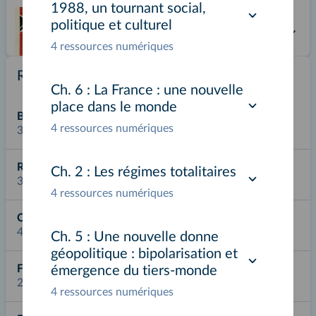
1988, un tournant social,
Ch. 4
politique et culturel
La fin de la Seconde Guerre
mondiale et les débuts d’un
4 ressources numériques
nouvel ordre mondial
Ressources complémentaires
Testez le chapitre 100 % débloqué
Ch. 6 :
La France : une nouvelle
place dans le monde
Ch. 5
Biographie
Une nouvelle donne géopolitique
4 ressources numériques
39 ressources
: bipolarisation et émergence du
tiers-monde
Ressource externe
Ch. 2 :
Les régimes totalitaires
33 ressources
Ch. 6
4 ressources numériques
La France : une nouvelle place
dans le monde
Carte interactive
46 ressources
Ch. 5 :
Une nouvelle donne
THÈME 3 : LES REMISES EN CAUSE ÉCONOMIQUES, POLITIQUES ET
géopolitique : bipolarisation et
SOCIALES DES ANNÉES 1970 À 1991
Fiche Méthode
émergence du tiers-monde
25 ressources
Ch. 7
4 ressources numériques
La modification des grands
équilibres économiques et