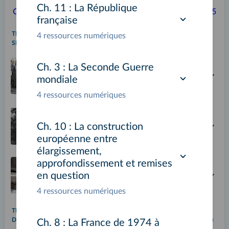
Ch. 11 :
La République
Ouverture
p. 1-25
française
THÈME 1 : FRAGILITÉS DES DÉMOCRATIES, TOTALITARISMES,
4 ressources numériques
SECONDE GUERRE MONDIALE (1929-1945)
Ch. 1
Ch. 3 :
La Seconde Guerre
L’impact de la crise de 1929 :
mondiale
déséquilibres économiques et
sociaux
4 ressources numériques
Ch. 2
Ch. 10 :
La construction
Les régimes totalitaires
européenne entre
élargissement,
approfondissement et remises
Ch. 3
en question
La Seconde Guerre mondiale
4 ressources numériques
THÈME 2 : LA MULTIPLICATION DES ACTEURS INTERNATIONAUX
DANS UN MONDE BIPOLAIRE (DE 1945 AU DÉBUT DES ANNÉES 1970)
Ch. 8 :
La France de 1974 à