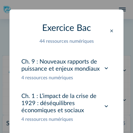
Exercice Bac
Histoire Terminale
44 ressources numériques
Livre du professeur
Applications
Ch. 9 :
Nouveaux rapports de
puissance et enjeux mondiaux
Pages consultées récemment
4 ressources numériques
Ch. 1 :
L’impact de la crise de
Pages adaptées et créées
1929 : déséquilibres
économiques et sociaux
4 ressources numériques
Sommaire
Aller à la page :
/
425