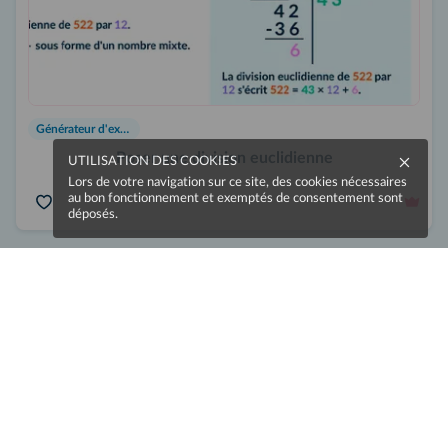
Générateur d'exercices
Poser une division euclidienne
UTILISATION DES COOKIES
Lors de votre navigation sur ce site, des cookies nécessaires
au bon fonctionnement et exemptés de consentement sont
déposés.
Interactif
Générateur d'exercices