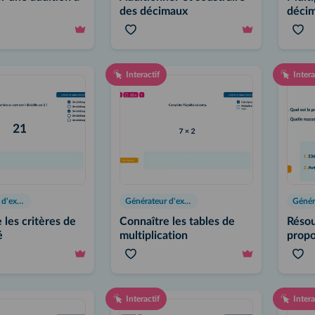
des décimaux
déci
Interactif
Intera
Générateur d'exercices
Générateur d'exercices
 les critères de
Connaître les tables de
Résou
é
multiplication
propo
Interactif
Intera