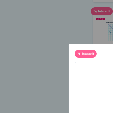
Interactif
Interactif
Reconnaît
le symétr
par rappo
Interactif