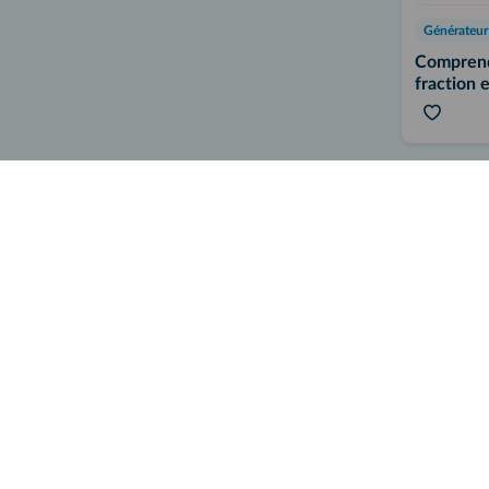
Comprendr
fraction 
Interactif
Calculer 
fraction 