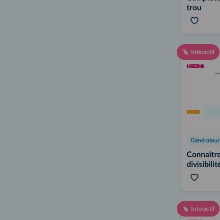
trou
Interactif
Connaître
divisibilit
Interactif