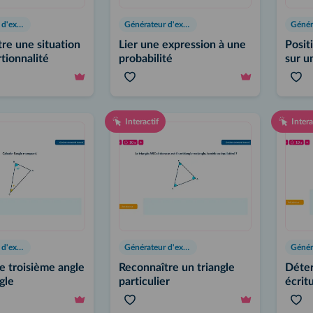
Générateur d'exercices
Générateur d'exercices
re une situation
Lier une expression à une
Posit
tionnalité
probabilité
sur u
proba
Interactif
Intera
Générateur d'exercices
Générateur d'exercices
le troisième angle
Reconnaître un triangle
Déter
gle
particulier
écrit