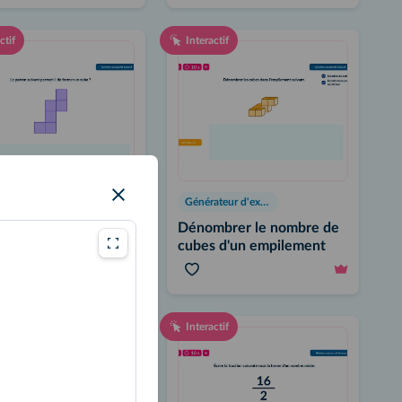
ctif
Interactif
Générateur d'exercices
Générateur d'exercices
naître un patron de
Dénombrer le nombre de
cubes d'un empilement
ctif
Interactif