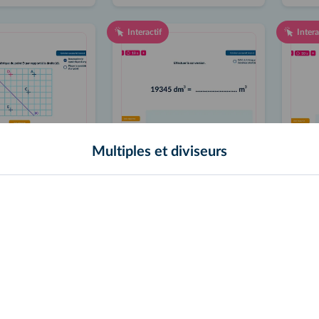
Interactif
Intera
Multiples et diviseurs
Générateur d'exercices
Générateur d'exercices
re et construire
Convertir des unités de
Recon
ique d'un point
volume
cube
rt à une droite
Interactif
Intera