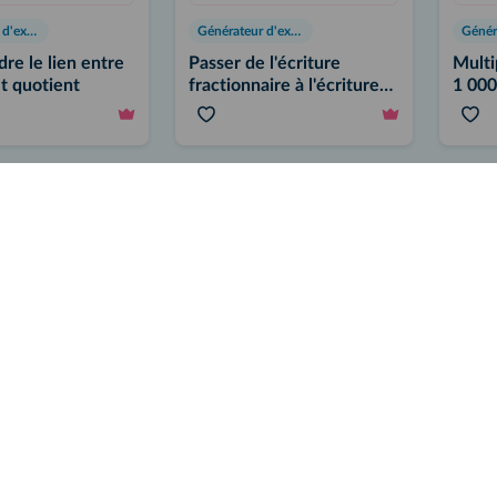
Générateur d'exercices
Générateur d'exercices
e le lien entre
Passer de l'écriture
Multi
et quotient
fractionnaire à l'écriture
1 000
décimale
Vidéo
Vidéo
Générateur d'exercices
Méthode
Méth
le produit d'une
Calculer des probabilités
Utilis
par un entier
dans des cas simples
opéra