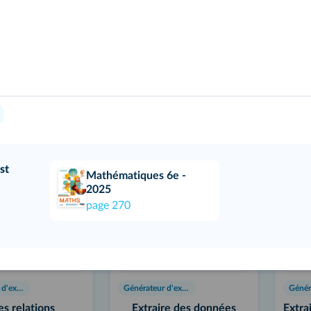
Exercices supplémentaires
Exercices supplémentaires
s supplémentaires
Exercices supplémentaires
Conve
s
- Modélisation en barres
longu
Interactif
Intera
st
Mathématiques 6e -
2025
page
270
Générateur d'exercices
Générateur d'exercices
es relations
Extraire des données
Extra