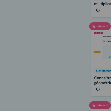
multiplic
nombres
Interactif
Connaître
géométri
Interactif