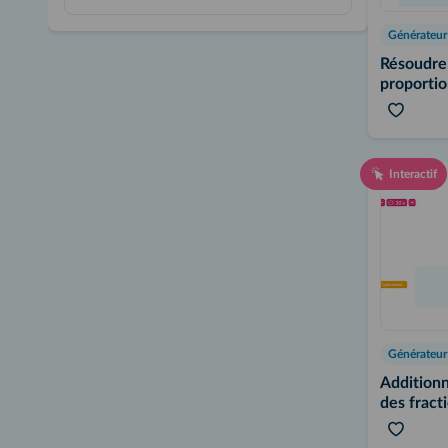
Résoudre
proportio
Interactif
Additionn
des fract