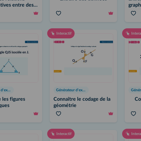
atives entre des
graph
Interactif
Intera
Générateur d'exercices
Générateur d'exercices
 les figures
Connaître le codage de la
Co
ques
géométrie
Interactif
Intera