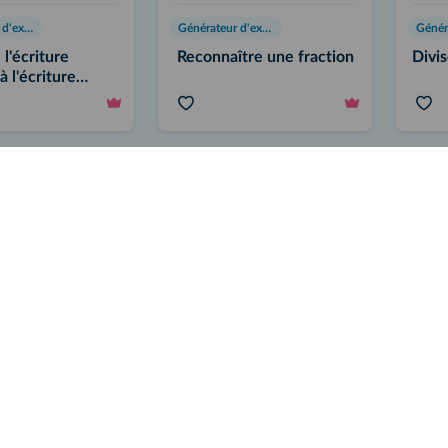
Générateur d'exercices
Générateur d'exercices
 l'écriture
Reconnaître une fraction
Divis
à l'écriture
aire
Vidéo
Vidéo
rique
Méthode
Méth
 « Fractions »
Comprendre le lien entre
Résou
fraction et quotient
l'aid
propo