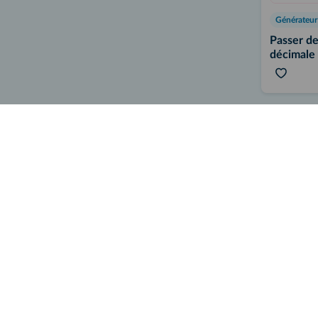
Passer de
décimale 
fractionn
Interactif
Outil numé
Outil