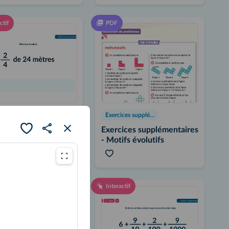
ctif
PDF
Générateur d'exercices
Exercices supplémentaires
ler le produit d'une
Exercices supplémentaires
ion par un entier
- Motifs évolutifs
ctif
Interactif