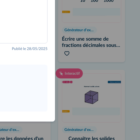
Générateur d'exercices
Générateur d'exercices
rtir des unités de
Écrire une somme de
eur
fractions décimales sous
Publié le 28/05/2025
forme décimale
ctif
Interactif
Générateur d'exercices
Générateur d'exercices
ire les données d'un
Connaître les solides