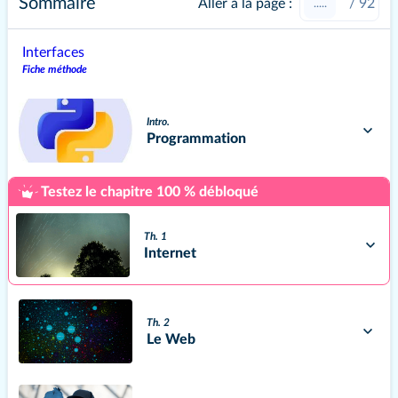
Sommaire
Aller à la page :
/
92
Interfaces
Fiche méthode
Intro.
Programmation
Testez le chapitre 100 % débloqué
Th. 1
Internet
Th. 2
Le Web