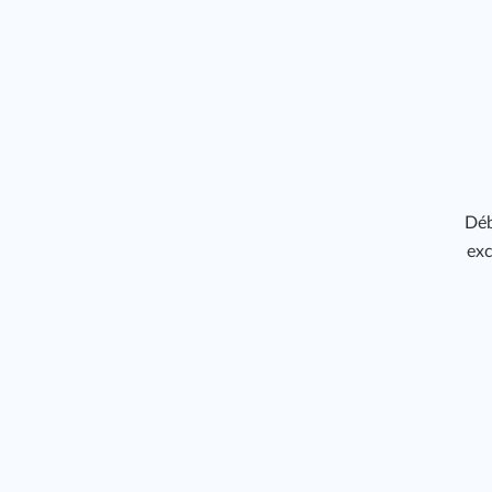
Déb
exc