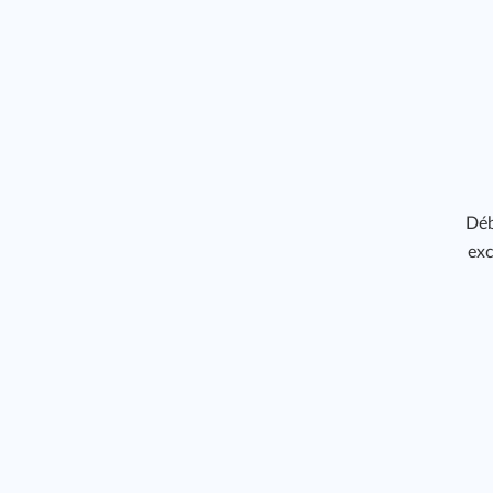
Déb
exc