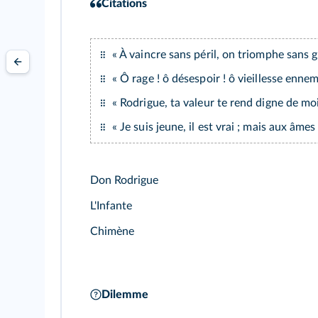
Citations
« À vaincre sans péril, on triomphe sans gl
« Ô rage ! ô désespoir ! ô vieillesse enne
« Rodrigue, ta valeur te rend digne de moi ;
« Je suis jeune, il est vrai ; mais aux âm
Don Rodrigue
L'Infante
Chimène
Dilemme