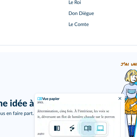
Le Roi
Don Diègue
Le Comte
j'ai un
Vue papier
ne idée à proposer ?
us en faire part.