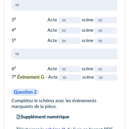
e
3
Acte
scène
e
4
Acte
scène
e
5
Acte
scène
e
6
Acte
scène
e
7
Évènement G
- Acte
scène
Question 2
Complétez le schéma avec les événements
marquants de la pièce.
Supplément numérique