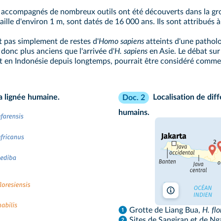
 accompagnés de nombreux outils ont été découverts dans la grot
taille d'environ 1 m, sont datés de 16 000 ans. Ils sont attribués
ait pas simplement de restes d'
Homo sapiens
atteints d'une patholo
 donc plus anciens que l'arrivée d'
H. sapiens
en Asie. Le débat sur
nt en Indonésie depuis longtemps, pourrait être considéré comme 
a lignée humaine.
Localisation de dif
Doc. 2
humains.
lelivrescolaire.fr
❶
Grotte de Liang Bua,
H. flo
❷
Sites de Sangiran et de Nga