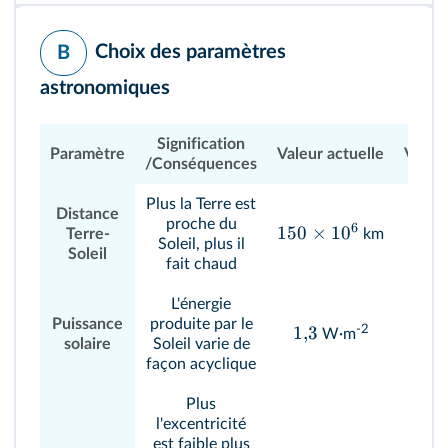
Choix des paramètres
B
astronomiques
Signification
Paramètre
Valeur actuelle
Variat
/Conséquences
Plus la Terre est
Distance
proche du
6
150
×
1
0
Terre-
km
Soleil, plus il
Soleil
fait chaud
L'énergie
Puissance
produite par le
-2
1
,
3
W·m
solaire
Soleil varie de
façon acyclique
Plus
l'excentricité
est faible plus