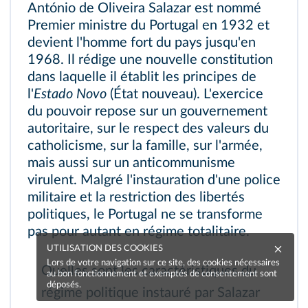
António de Oliveira Salazar est nommé
Premier ministre du Portugal en 1932 et
devient l'homme fort du pays jusqu'en
1968. Il rédige une nouvelle constitution
dans laquelle il établit les principes de
 ET
l'
Estado Novo
(État nouveau). L'exercice
du pouvoir repose sur un gouvernement
autoritaire, sur le respect des valeurs du
catholicisme, sur la famille, sur l'armée,
mais aussi sur un anticommunisme
virulent. Malgré l'instauration d'une police
militaire et la restriction des libertés
politiques, le Portugal ne se transforme
pas pour autant en régime totalitaire.
UTILISATION DES COOKIES
Lors de votre navigation sur ce site, des cookies nécessaires
Quelles sont les caractéristiques du
au bon fonctionnement et exemptés de consentement sont
déposés.
régime politique instauré par Salazar