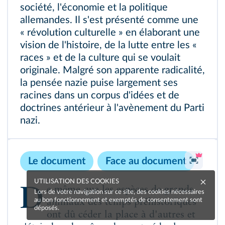
société, l'économie et la politique
allemandes. Il s'est présenté comme une
« révolution culturelle » en élaborant une
vision de l'histoire, de la lutte entre les «
races » et de la culture qui se voulait
originale. Malgré son apparente radicalité,
la pensée nazie puise largement ses
racines dans un corpus d'idées et de
doctrines antérieur à l'avènement du Parti
nazi.
Le document
Face au document
UTILISATION DES COOKIES
De même que les espèces de grands
Lors de votre navigation sur ce site, des cookies nécessaires
au bon fonctionnement et exemptés de consentement sont
animaux des temps préhistoriques
déposés.
ont dû céder la place à d'autres et