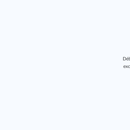
Déb
exc