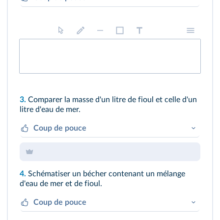
D'après les données fournies, 10 L de fioul
pèsent 8,8 kg. On peut établir un tableau de
proportionnalité pour trouver la masse d'un
litre de fioul.
3.
Comparer la masse d'un litre de fioul et celle d'un
litre d'eau de mer.
Coup de pouce
D'après les données fournies, 1 L d'eau de mer
pèse 1,03 kg. Comparer deux valeurs consiste à
dire quelle est celle qui est supérieure ou
4.
Schématiser un bécher contenant un mélange
inférieure à l'autre. Deux valeurs peuvent aussi
d'eau de mer et de fioul.
être égales.
Coup de pouce