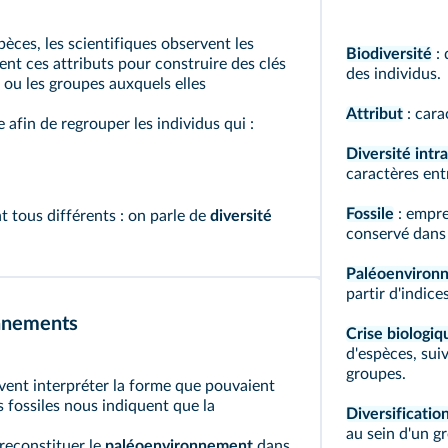
pèces, les scientifiques observent les
Biodiversité
: 
isent ces attributs pour construire des clés
des individus.
s ou les groupes auxquels elles
Attribut
: cara
 afin de regrouper les individus qui :
Diversité intr
caractères ent
Fossile
: empre
t tous différents : on parle de
diversité
conservé dans
Paléoenviron
partir d'indices
onnements
Crise biologiq
d'espèces, suiv
groupes.
uvent interpréter la forme que pouvaient
s fossiles nous indiquent que la
Diversificatio
au sein d'un g
 reconstituer le
paléoenvironnement
dans