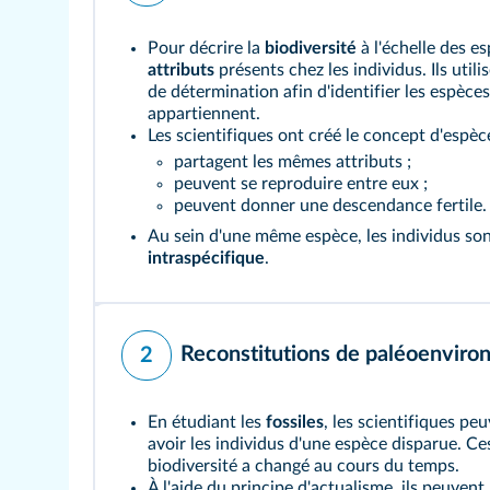
Pour décrire la
biodiversité
à l'échelle des es
attributs
présents chez les individus. Ils util
de détermination afin d'identifier les espèce
appartiennent.
Les scientifiques ont créé le concept d'espèce
partagent les mêmes attributs ;
peuvent se reproduire entre eux ;
peuvent donner une descendance fertile.
Au sein d'une même espèce, les individus son
intraspécifique
.
Reconstitutions de paléoenvir
2
En étudiant les
fossiles
, les scientifiques pe
avoir les individus d'une espèce disparue. Ce
biodiversité a changé au cours du temps.
À l'aide du principe d'actualisme, ils peuvent