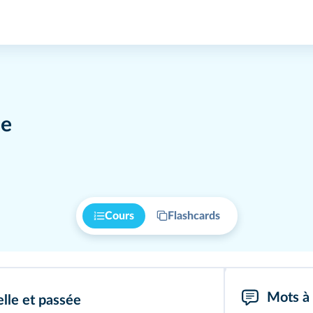
ée
Cours
Flashcards
Mots à 
elle et passée