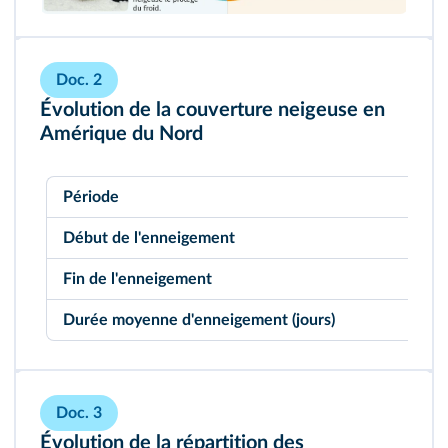
Doc. 2
Évolution de la couverture neigeuse en
Amérique du Nord
Période
19
Début de l'enneigement
Mi
Fin de l'enneigement
Mi
Durée moyenne d'enneigement (jours)
15
Doc. 3
Évolution de la répartition des