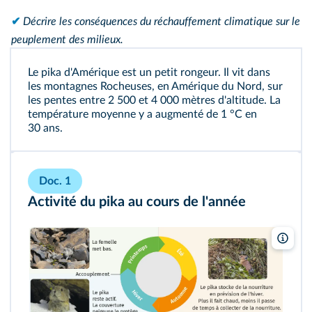
✔
Décrire les conséquences du réchauffement climatique sur le
peuplement des milieux.
Le pika d'Amérique est un petit rongeur. Il vit dans
les montagnes Rocheuses, en Amérique du Nord, sur
les pentes entre 2 500 et 4 000 mètres d'altitude. La
température moyenne y a augmenté de 1 °C en
30 ans.
Doc. 1
Activité du pika au cours de l'année
Geor