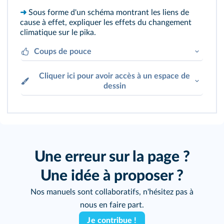
➜
Sous forme d'un schéma montrant les liens de
cause à effet, expliquer les effets du changement
climatique sur le pika.
Coups de pouce
Cliquer ici pour avoir accès à un espace de
À partir du document 3, identifier les deux
effets du réchauffement climatique sur les
dessin
populations de pika.
À partir du document 1, repérer à quel
moment de son cycle de vie le pika est
sensible au changement climatique.
En analysant les documents 1 et 2, faire le
lien entre la durée de l'enneigement, la
Une erreur sur la page ?
température, et la survie à l'hiver des pikas.
Doc. 1 et 2 : faire le lien entre la
Une idée à proposer ?
température, la récolte de nourriture et la
survie à l'hiver des pikas.
Nos manuels sont collaboratifs, n'hésitez pas à
nous en faire part.
Je contribue !