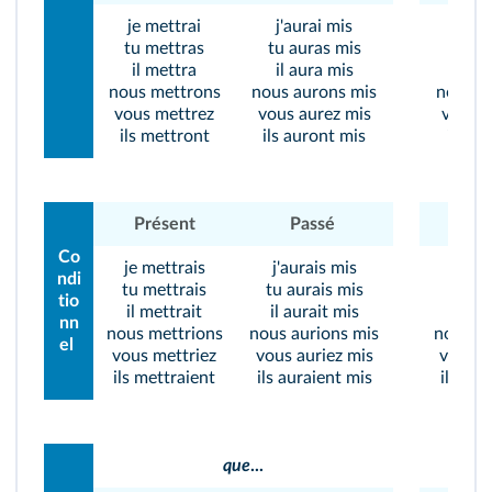
je mettrai
j'aurai mis
je sa
tu mettras
tu auras mis
tu sa
il mettra
il aura mis
il s
nous mettrons
nous aurons mis
nous s
vous mettrez
vous aurez mis
vous s
ils mettront
ils auront mis
ils sa
Présent
Passé
Prés
Co
je mettrais
j'aurais mis
je sa
ndi
tu mettrais
tu aurais mis
tu sa
tio
il mettrait
il aurait mis
il sa
nn
nous mettrions
nous aurions mis
nous sa
el
vous mettriez
vous auriez mis
vous s
ils mettraient
ils auraient mis
ils sau
que
...