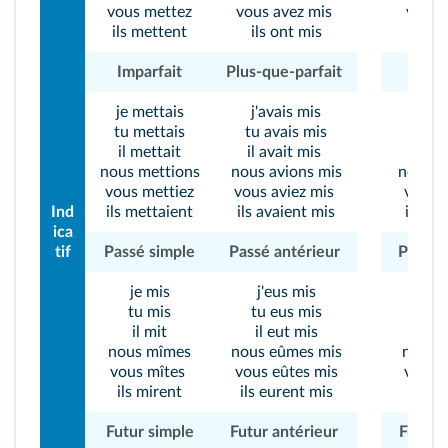
vous mettez
vous avez mis
vous 
ils mettent
ils ont mis
ils s
Imparfait
Plus-que-parfait
Impar
je mettais
j'avais mis
je sa
tu mettais
tu avais mis
tu sa
il mettait
il avait mis
il sa
nous mettions
nous avions mis
nous s
vous mettiez
vous aviez mis
vous s
Ind
ils mettaient
ils avaient mis
ils sa
ica
tif
Passé simple
Passé antérieur
Passé 
je mis
j'eus mis
je 
tu mis
tu eus mis
tu 
il mit
il eut mis
il 
nous mîmes
nous eûmes mis
nous 
vous mîtes
vous eûtes mis
vous 
ils mirent
ils eurent mis
ils s
Futur simple
Futur antérieur
Futur 