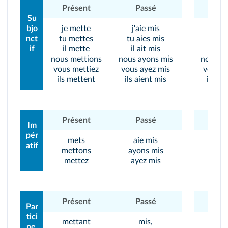
Présent
Passé
Prés
Su
bjo
je mette
j'aie mis
je s
nct
tu mettes
tu aies mis
tu sa
if
il mette
il ait mis
il s
nous mettions
nous ayons mis
nous sa
vous mettiez
vous ayez mis
vous s
ils mettent
ils aient mis
ils sa
Présent
Passé
Prés
Im
pér
mets
aie mis
sac
atif
mettons
ayons mis
sach
mettez
ayez mis
sac
Présent
Passé
Prés
Par
tici
mettant
mis,
sach
pe