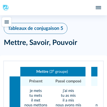
Tableaux de conjugaison 5
Mettre, Savoir, Pouvoir
e
Mettre
(3
groupe)
Présent
Passé composé
Prés
je mets
j'ai mis
je s
tu mets
tu as mis
tu s
il met
il a mis
il s
nous mettons
nous avons mis
nous s