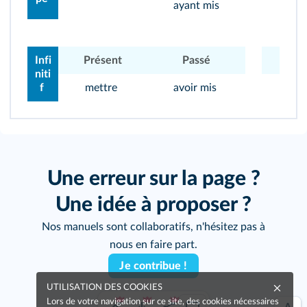
ayant mis
Infi
Présent
Passé
Prés
niti
f
mettre
avoir mis
sav
Une erreur sur la page ?
Une idée à proposer ?
Nos manuels sont collaboratifs, n'hésitez pas à
nous en faire part.
Je contribue !
UTILISATION DES COOKIES
Lors de votre navigation sur ce site, des cookies nécessaires