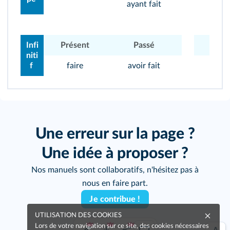
ayant fait
Infi
Présent
Passé
Prés
niti
f
faire
avoir fait
voi
Une erreur sur la page ?
Une idée à proposer ?
Nos manuels sont collaboratifs, n'hésitez pas à
nous en faire part.
Je contribue !
UTILISATION DES COOKIES
Lors de votre navigation sur ce site, des cookies nécessaires