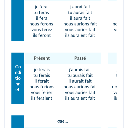
je ferai
j'aurai fait
je ve
tu feras
tu auras fait
tu ve
il fera
il aura fait
il ve
nous ferons
nous aurions fait
nous ve
vous ferez
vous auriez fait
vous v
ils feront
ils auraient fait
ils ve
Présent
Passé
Prés
Co
je ferais
j'aurais fait
je ver
ndi
tu ferais
tu aurais fait
tu ver
tio
il ferait
il aurait fait
il ver
nn
nous ferions
nous aurions fait
nous ve
el
vous feriez
vous auriez fait
vous ve
ils feraient
ils auraient fait
ils ver
que
...