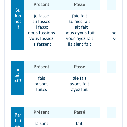
Présent
Passé
Prés
Su
bjo
je fasse
j'aie fait
je v
nct
tu fasses
tu aies fait
tu vo
if
il fasse
il ait fait
il vo
nous fassions
nous ayons fait
nous vo
vous fassiez
vous ayez fait
vous v
ils fassent
ils aient fait
ils vo
Présent
Passé
Prés
Im
pér
fais
aie fait
voi
atif
faisons
ayons fait
voyo
faites
ayez fait
voy
Présent
Passé
Prés
Par
tici
faisant
fait,
voya
pe