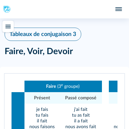
Tableaux de conjugaison 3
Faire, Voir, Devoir
e
Faire
(3
groupe)
Présent
Passé composé
Prés
je fais
j'ai fait
je v
tu fais
tu as fait
tu v
il fait
il a fait
il vo
nous faisons
nous avons fait
nous v