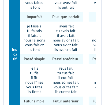
vous faites
vous avez fait
vous v
ils font
ils ont fait
ils vo
Imparfait
Plus-que-parfait
Impar
je faisais
j'avais fait
je vo
tu faisais
tu avais fait
tu vo
il faisait
il avait fait
il vo
nous faisions
nous avions fait
nous vo
vous faisiez
vous aviez fait
vous v
Ind
ils font
ils avaient fait
ils voy
ica
tif
Passé simple
Passé antérieur
Passé s
je fis
j'eus fait
je v
tu fis
tu eus fait
tu v
il fit
il eut fait
il v
nous fîmes
nous eûmes fait
nous v
vous fîtes
vous eûtes fait
vous v
ils firent
ils eurent fait
ils vi
Futur simple
Futur antérieur
Futur s