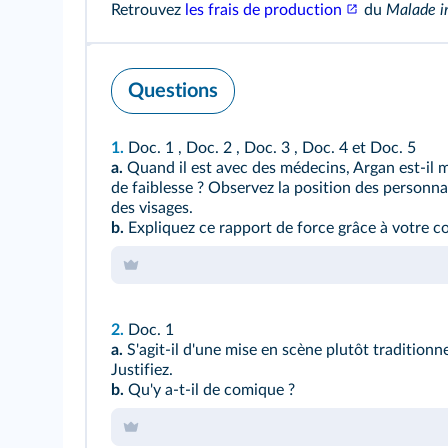
Retrouvez
les frais de production
du
Malade i
Questions
1.
Doc. 1
,
Doc. 2
,
Doc. 3
,
Doc. 4
et
Doc. 5
a.
Quand il est avec des médecins, Argan est-il 
de faiblesse ? Observez la position des personnag
des visages.
b.
Expliquez ce rapport de force grâce à votre co
2.
Doc. 1
a.
S'agit-il d'une mise en scène plutôt traditionn
Justifiez.
b.
Qu'y a-t-il de comique ?