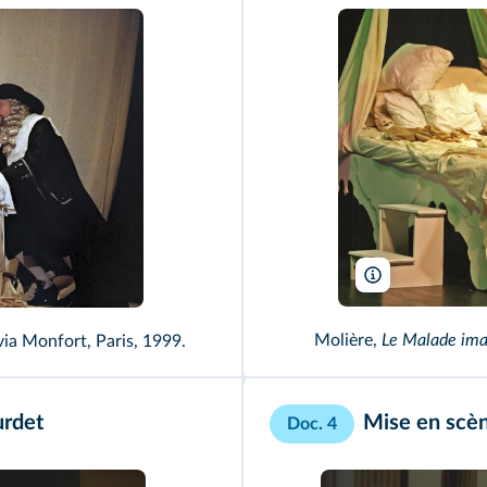
Photolosa/Compag
Molière,
Le Malade ima
lvia Monfort, Paris, 1999.
urdet
Mise en scèn
Doc. 4