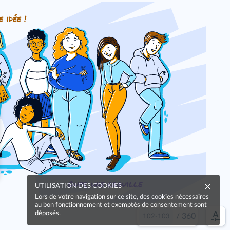
e idée !
Oups, une coquille
UTILISATION DES COOKIES
Lors de votre navigation sur ce site, des cookies nécessaires
au bon fonctionnement et exemptés de consentement sont
déposés.
/
360