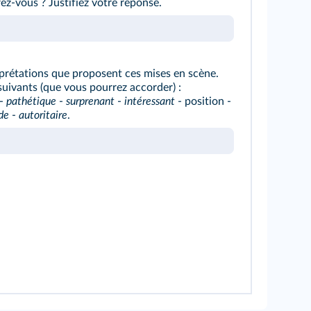
ez-vous ? Justifiez votre réponse.
prétations que proposent ces mises en scène.
uivants (que vous pourrez accorder) :
-
pathétique
-
surprenant
-
intéressant
- position -
de
-
autoritaire
.