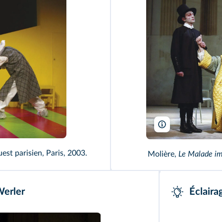
P. Victor/ArtComAr
uest parisien, Paris, 2003.
Molière,
Le Malade im
Werler
Éclaira