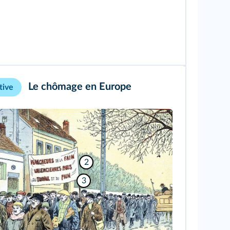
Le chômage en Europe
tive
2
3