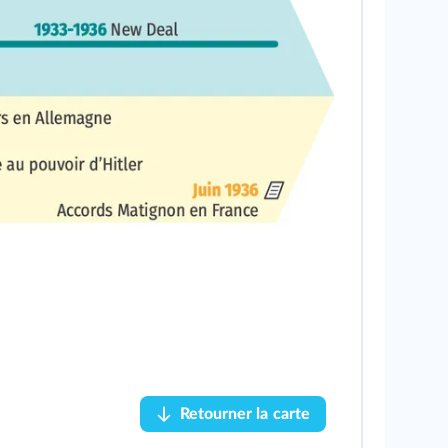
ve
magne
Retourner la carte
Retourner la carte