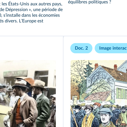
équilibres politiques ?
 les États‑Unis aux autres pays,
ande Dépression », une période de
, sʼinstalle dans les économies
és divers. LʼEurope est
Doc. 2
Image interac