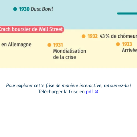
Frise interacti
1928
⊙ 8 % de chômeurs en Alle
Accéder au module
Pour explorer cette frise de manière interactive, retournez‑la !
Télécharger la frise en
pdf