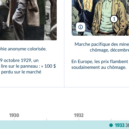
1
The Holbarn Archive/Leema
Marche pacifique des mineu
hie anonyme colorisée.
chômage, décembr
29 octobre 1929, un
En Europe, les prix flambent 
lire sur le panneau : « 100 $
soudainement au chômage.
t perdu sur le marché