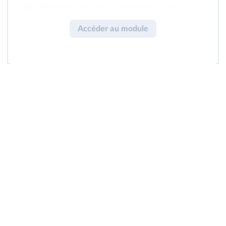
📖 « Manifeste des 343 » réclamant le droit à l'avorteme
Accéder au module