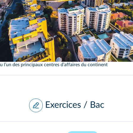
rrington III/Alamy
 lʼun des principaux centres dʼaffaires du continent
Exercices / Bac