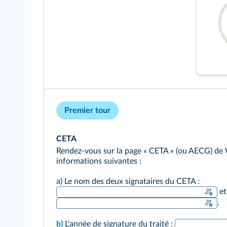
Premier tour
CETA
Rendez‑vous sur la page « CETA » (ou AECG) de W
informations suivantes :
a)
Le nom des deux signataires du CETA :
et
.
b)
L'année de signature du traité :