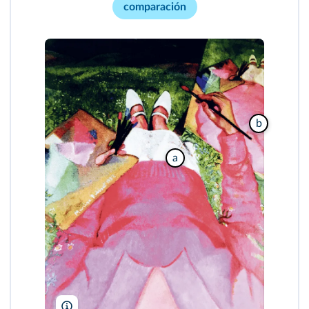
comparación
b
a
Colección M. Rodríguez/DR