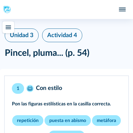
Unidad 3
Actividad 4
Pincel, pluma...
(p. 54)
Con estilo
1
Pon las figuras estilísticas en la casilla correcta.
repetición
puesta en abismo
metáfora