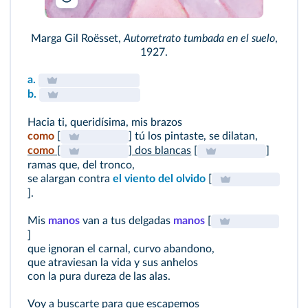
Marga Gil Roësset,
Autorretrato tumbada en el suelo
,
1927.
a.
b.
Hacia ti, queridísima, mis brazos
como
[
] tú los pintaste, se dilatan,
como
[
] dos blancas
[
]
ramas que, del tronco,
se alargan contra
el viento del olvido
[
].
Mis
manos
van a tus delgadas
manos
[
]
que ignoran el carnal, curvo abandono,
que atraviesan la vida y sus anhelos
con la pura dureza de las alas.
Voy a buscarte para que escapemos