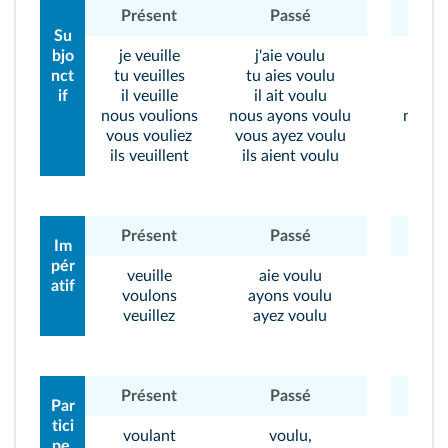
Présent
Passé
Pré
Su
bjo
je veuille
j'aie voulu
je 
nct
tu veuilles
tu aies voulu
tu d
if
il veuille
il ait voulu
il 
nous voulions
nous ayons voulu
nous d
vous vouliez
vous ayez voulu
vous 
ils veuillent
ils aient voulu
ils d
Présent
Passé
Pré
Im
pér
veuille
aie voulu
d
atif
voulons
ayons voulu
dis
veuillez
ayez voulu
di
Présent
Passé
Pré
Par
tici
voulant
voulu,
dis
pe