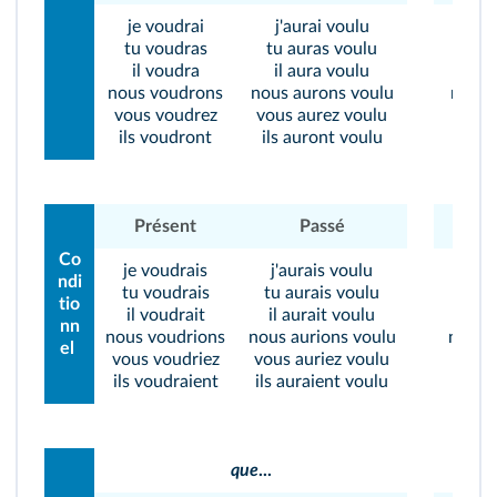
je voudrai
j'aurai voulu
je d
tu voudras
tu auras voulu
tu d
il voudra
il aura voulu
il 
nous voudrons
nous aurons voulu
nous 
vous voudrez
vous aurez voulu
vous 
ils voudront
ils auront voulu
ils d
Présent
Passé
Pré
Co
je voudrais
j'aurais voulu
je d
ndi
tu voudrais
tu aurais voulu
tu d
tio
il voudrait
il aurait voulu
il d
nn
nous voudrions
nous aurions voulu
nous d
el
vous voudriez
vous auriez voulu
vous 
ils voudraient
ils auraient voulu
ils di
que
...