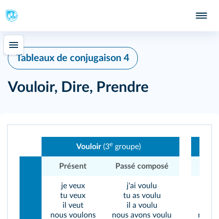
402
Tableaux de conjugaison 4
Vouloir, Dire, Prendre
e
Vouloir
(3
groupe)
Présent
Passé composé
Pré
je veux
j'ai voulu
je 
tu veux
tu as voulu
tu 
il veut
il a voulu
il 
nous voulons
nous avons voulu
nous 