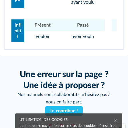
ayant voulu
Infi
Présent
Passé
Pré
niti
f
vouloir
avoir voulu
di
Une erreur sur la page ?
Une idée à proposer ?
Nos manuels sont collaboratifs, n'hésitez pas à
nous en faire part.
Je contribue !
UTILISATION DES COOKIES
Lors de votre navigation sur ce site, des cookies nécessaires