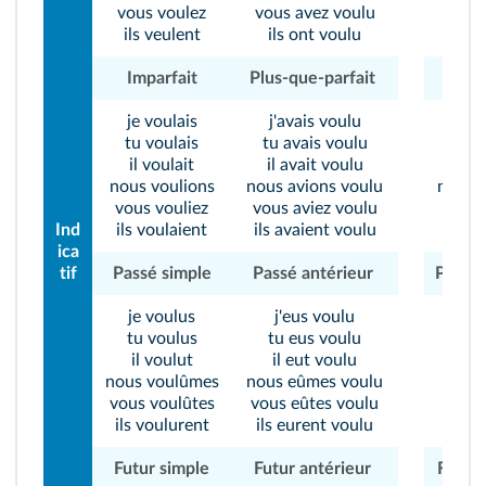
vous voulez
vous avez voulu
vous 
ils veulent
ils ont voulu
ils d
Imparfait
Plus-que-parfait
Impa
je voulais
j'avais voulu
je d
tu voulais
tu avais voulu
tu d
il voulait
il avait voulu
il d
nous voulions
nous avions voulu
nous d
vous vouliez
vous aviez voulu
vous 
Ind
ils voulaient
ils avaient voulu
ils di
ica
tif
Passé simple
Passé antérieur
Passé 
je voulus
j'eus voulu
je 
tu voulus
tu eus voulu
tu 
il voulut
il eut voulu
il 
nous voulûmes
nous eûmes voulu
nous 
vous voulûtes
vous eûtes voulu
vous 
ils voulurent
ils eurent voulu
ils d
Futur simple
Futur antérieur
Futur 