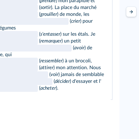
(
prendre
) mon parapluie et
(
sortir
). La place du marché
(
grouiller
) de monde, les
(
crier
) pour
 légumes
(
s'entasser
) sur les étals. Je
(
remarquer
) un petit
(
avoir
) de
e, qui
(
ressembler
) à un brocoli,
(
attirer
) mon attention. Nous
(
voir
) jamais de semblable
(
décider
) d'essayer et l'
(
acheter
).