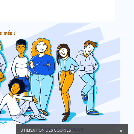
e idée !
Oups, une coquille
UTILISATION DES COOKIES