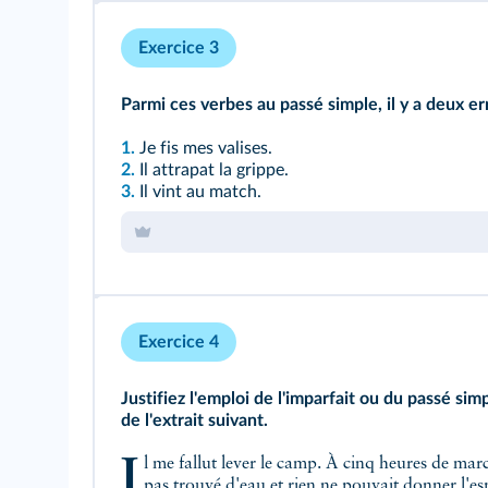
Exercice 3
Parmi ces verbes au passé simple, il y a deux err
1.
Je fis mes valises.
2.
Il attrapat la grippe.
3.
Il vint au match.
Exercice 4
Justifiez l'emploi de l'imparfait ou du passé si
de l'extrait suivant.
Il me fallut lever le camp. À cinq heures de marche de là, je n'avais toujours
pas trouvé d'eau et rien ne pouvait donner l'esp