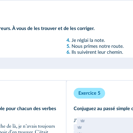
eurs. À vous de les trouver et de les corriger.
4.
Je réglai la note.
5.
Nous prîmes notre route.
6.
Ils suivèrent leur chemin.
Exercice 5
mple pour chacun des verbes
Conjuguez au passé simple ou
J'
oir d'en trouver. C'était