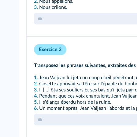
2.
Nous appellons.
3.
Nous criions.
Exercice 2
Transposez les phrases suivantes, extraites des
1.
Jean Valjean lui jeta un coup d'œil pénétrant, m
2.
Cosette appuyait sa tête sur l'épaule du bon
3.
Il […] ôta ses souliers et ses bas qu'il jeta p
4.
Pendant que ces voix chantaient, Jean Valjean 
5.
Il s'élança éperdu hors de la ruine.
6.
Un moment après, Jean Valjean l'aborda et la pri