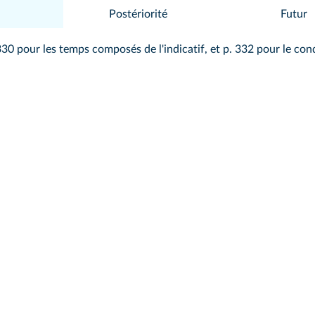
Postériorité
Futur
 330 pour
les temps composés de l'indicatif
, et p. 332 pour
le con