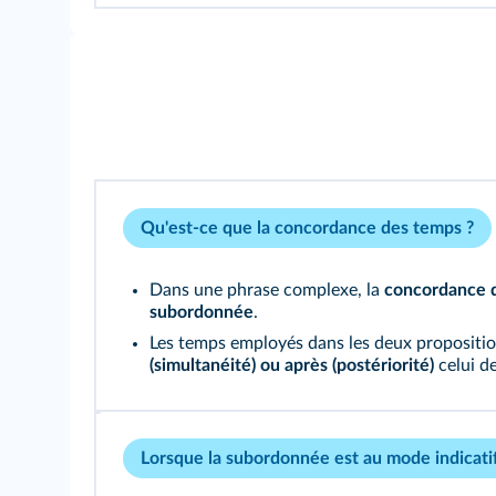
Qu'est-ce que la concordance des temps ?
Dans une phrase complexe, la
concordance 
subordonnée
.
Les temps employés dans les deux propositi
(simultanéité) ou après (postériorité)
celui de
Lorsque la subordonnée est au mode indicati