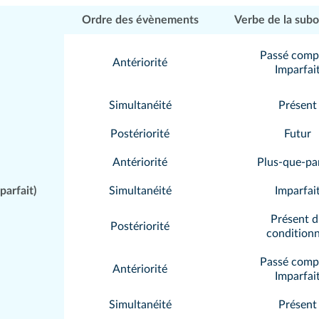
Ordre des
évènements
Verbe de la
subo
Passé comp
Antériorité
Imparfai
Simultanéité
Présent
Postériorité
Futur
Antériorité
Plus-que-par
parfait)
Simultanéité
Imparfai
Présent 
Postériorité
conditionn
Passé comp
Antériorité
Imparfai
Simultanéité
Présent