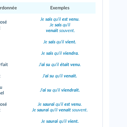
rdonnée
Exemples
Je
sais
qu'il
est venu
.
osé
Je
sais
qu'il
t
venait
souvent.
Je
sais
qu'il
vient.
Je
sais
qu'il
viendra.
fait
J'
ai su
qu'il
était venu
.
t
J'
ai su
qu'il
venait.
du
J'
ai su
qu'il
viendrait.
el
osé
Je
saurai
qu'il
est venu
.
t
Je
saurai
qu'il
venait
souvent.
Je
saurai
qu'il
vient.