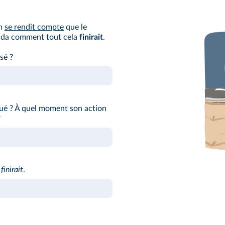
an
se rendit compte
que le
anda comment tout cela
finirait
.
sé ?
gué ? À quel moment son action
?
e
finirait
.