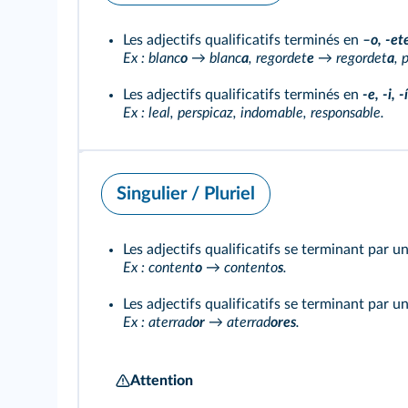
Les adjectifs qualificatifs terminés en
–o, -ete
Ex : blanc
o
→ blanc
a
, regordet
e
→ regordet
a
, 
Les adjectifs qualificatifs terminés en
-e, -i, -í
Ex : leal, perspicaz, indomable, responsable.
Singulier / Pluriel
Les adjectifs qualificatifs se terminant par u
Ex : content
o
→ contento
s
.
Les adjectifs qualificatifs se terminant par 
Ex : aterrad
or
→ aterrad
ores
.
Attention