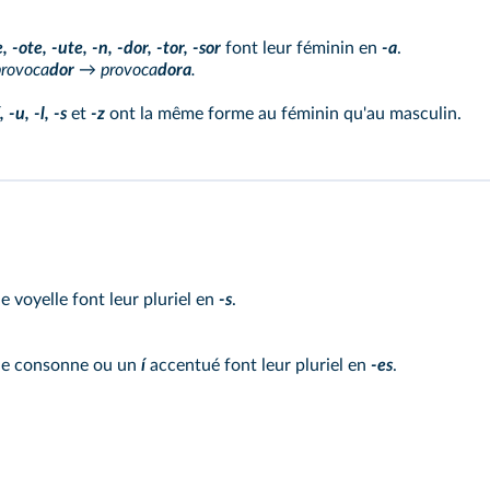
, -ote, -ute, -n, -dor, -tor, -sor
font leur féminin en
-a
.
provoca
dor
→ provoca
dora
.
, -u, -l, -s
et
-z
ont la même forme au féminin qu'au masculin.
ne voyelle font leur pluriel en
-s
.
une consonne ou un
í
accentué font leur pluriel en
-es
.