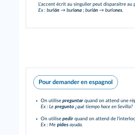
L'accent écrit au singulier peut disparaitre au p
Ex : burl
ón
→ burl
ona
; burl
ón
→ burlo
nes
.
Pour demander en espagnol
On utilise
preguntar
quand on attend une rép
Ex : Le
pregunto
¿qué tiempo hace en Sevilla?
On utilise
pedir
quand on attend de l'interlo
Ex : Me
pides
ayuda.