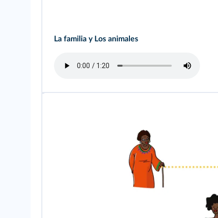
La familia y Los animales
la her
ma
na
la
ma
dre
los her
ma
nos
el so
br
ino
el
tí
o