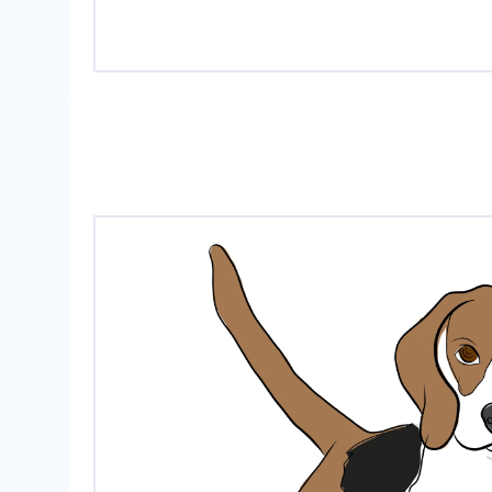
un
pe
rro