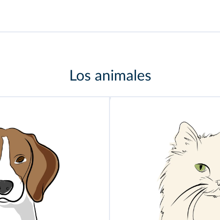
Los animales
un
ga
to