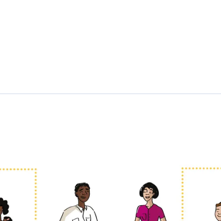
el
pri
mo
el
pa
dre
la a
bue
la, el a
bue
lo
la
tí
a
la
pri
ma