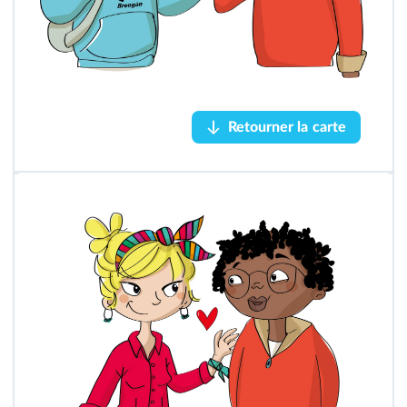
Retourner la carte
Retourner la carte
enamorarse