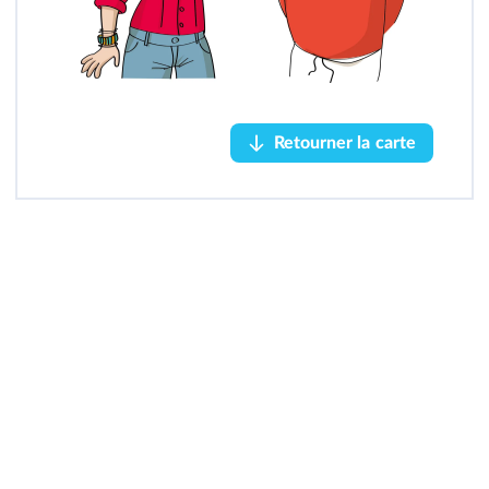
Retourner la carte
Retourner la carte