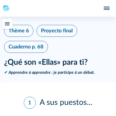
Thème 6
Proyecto final
Cuaderno
p. 68
¿Qué son «Ellas» para ti?
✔
Apprendre à apprendre : je participe à un débat.
A sus puestos...
1