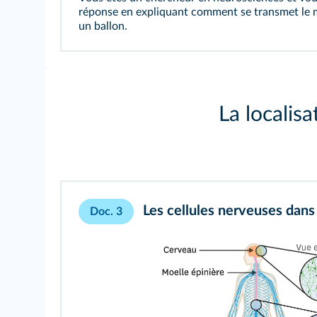
réponse en expliquant comment se transmet le 
un ballon.
La localis
Les cellules nerveuses dans
Doc. 3