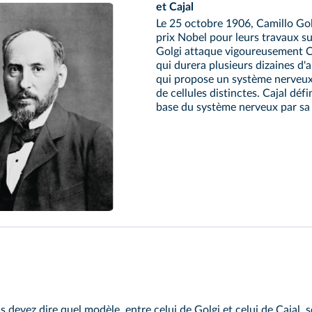
et Cajal
Le 25 octobre 1906, Camillo Gol
prix Nobel pour leurs travaux s
Golgi attaque vigoureusement Ca
qui durera plusieurs dizaines d
qui propose un système nerveux 
de cellules distinctes. Cajal dé
base du système nerveux par sa s
ity/Wikimedia
evez dire quel modèle, entre celui de Golgi et celui de Cajal, se