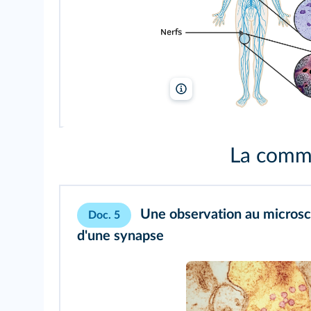
SPL/BSIP, Biodisc/BSIP, Kesse
La commu
Une observation au microsc
Doc. 5
d'une synapse