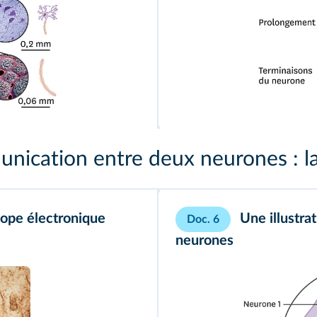
l & Kardon/BSIP
nication entre deux neurones : l
ope électronique
Une illustra
Doc. 6
neurones