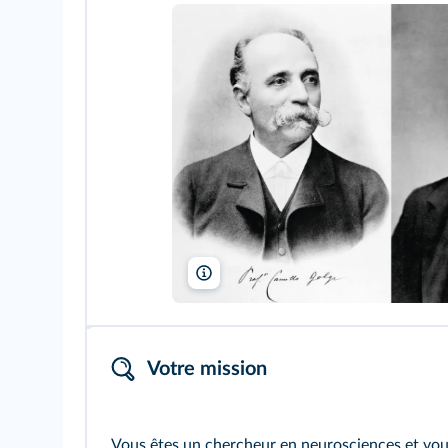
Materialscientist/Wikipedia, Clark Univers
Votre mission
Vous êtes un chercheur en neurosciences et vous d