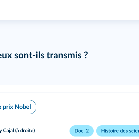
x sont-ils transmis ?
x prix Nobel
 Cajal (à droite)
Doc. 2
Histoire des sci